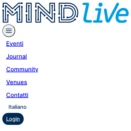
Eventi
Journal
Community
Venues
Contatti
Italiano
Login