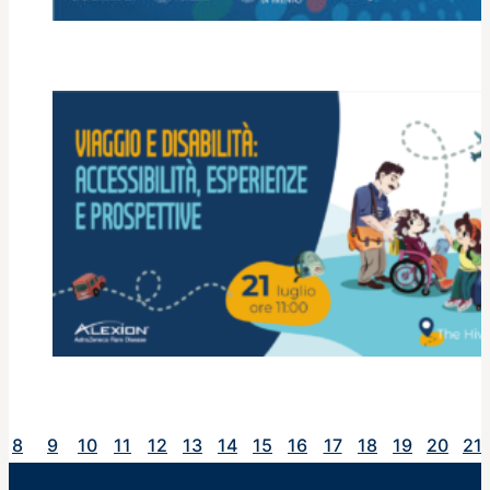
Core Technologies for
Life Sciences Congress
2027
Viaggio e disabilità:
8
9
10
11
12
13
14
15
16
17
18
19
20
21
accessibilità,