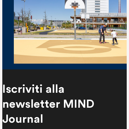
Il basket torna protagonista a MIND: i
Iscriviti alla
nuovi campi firmati StepOut
newsletter MIND
Journal