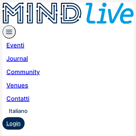
Eventi
Journal
Community
Venues
Contatti
Italiano
Login