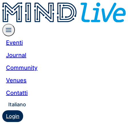
Eventi
Journal
Community
Venues
Contatti
Italiano
Login