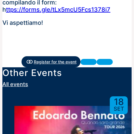
compilando il form:
h
ttps://forms.gle/tLx5mcU5Fcs1378i7
Vi aspettiamo!
Register for the event
Other Events
All events
18
SET