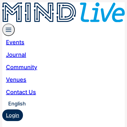
Events
Journal
Community
Venues
Contact Us
English
Login