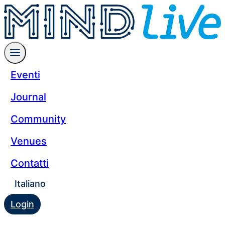
Eventi
Journal
Community
Venues
Contatti
Italiano
Login