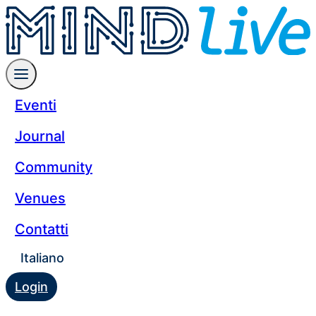
Eventi
Journal
Community
Venues
Contatti
Italiano
Login