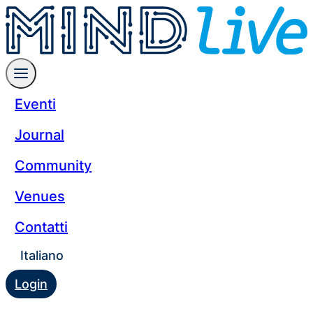
Eventi
Journal
Community
Venues
Contatti
Italiano
Login