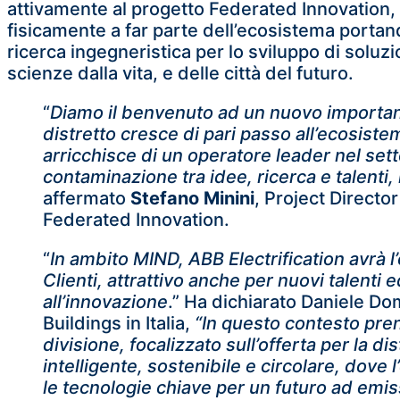
attivamente al progetto Federated Innovation,
fisicamente a far parte dell’ecosistema porta
ricerca ingegneristica per lo sviluppo di soluzi
scienze dalla vita, e delle città del futuro.
“
Diamo il benvenuto ad un nuovo important
distretto cresce di pari passo all’ecosiste
arricchisce di un operatore leader nel set
contaminazione tra idee, ricerca e talenti
affermato
Stefano Minini
, Project Directo
Federated Innovation.
“
In ambito MIND, ABB Electrification avrà l’
Clienti, attrattivo anche per nuovi talent
all’innovazione
.” Ha dichiarato Daniele Dom
Buildings in Italia,
“In questo contesto pren
divisione, focalizzato sull’offerta per la di
intelligente, sostenibile e circolare, dove l
le tecnologie chiave per un futuro ad emissi