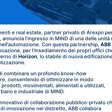
menti e real estate, partner privato di Arexpo pe
, annuncia l’ingresso in MIND di una delle unità 
 e nell’automazione. Con questa partnership,
ABB
cazione, per l’insediamento dei propri uffici ch
terno di
Horizon
, lo stabile di nuova edificazion
alizzazione.
à di combinare un profondo
know-how
ware, consentendo di ottimizzare in modo
prodotti, movimentati, alimentati e utilizzati,
rbano e industriale di MIND.
 innovativo di collaborazione pubblico-privato c
 di innovazione nel distretto, ABB collabora