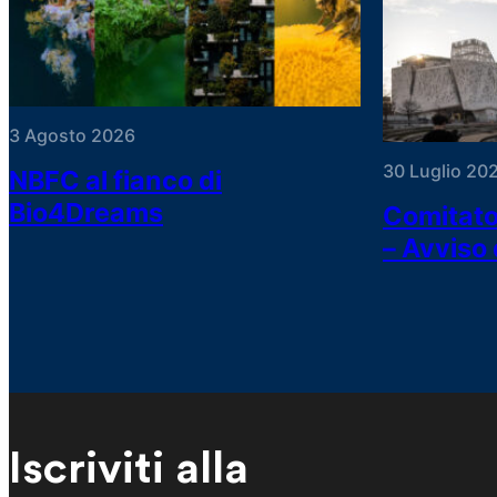
3 Agosto 2026
30 Luglio 20
NBFC al fianco di
Bio4Dreams
Comitato
– Avviso 
Iscriviti alla