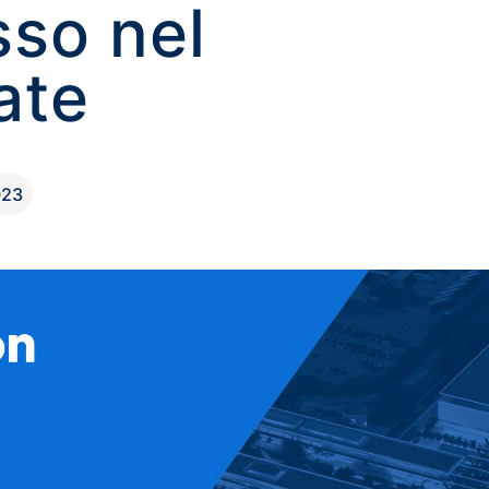
sso nel
ate
023