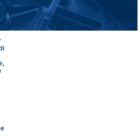
r
di
e,
e
he