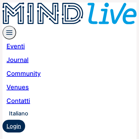
Eventi
Journal
Community
Venues
Contatti
Italiano
Login