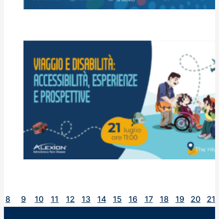
Core Technologies for
Life Sciences Congress
2027
Viaggio e disabilità:
8
9
10
11
12
13
14
15
16
17
18
19
20
21
accessibilità,