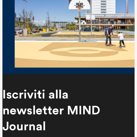
Il basket torna protagonista a MIND: i
Iscriviti alla
nuovi campi firmati StepOut
newsletter MIND
Journal